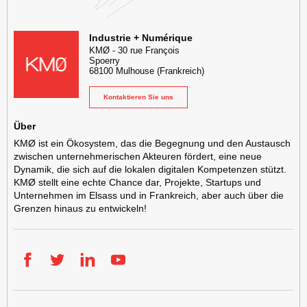
KMØ Lieu d'innovation dédié à la transformation digitale de l'industr
Industrie + Numérique
KMØ
-
30 rue François
Spoerry
68100
Mulhouse
(Frankreich)
Kontaktieren Sie uns
Über
KMØ ist ein Ökosystem, das die Begegnung und den Austausch
zwischen unternehmerischen Akteuren fördert, eine neue
Dynamik, die sich auf die lokalen digitalen Kompetenzen stützt.
KMØ stellt eine echte Chance dar, Projekte, Startups und
Unternehmen im Elsass und in Frankreich, aber auch über die
Grenzen hinaus zu entwickeln!
Facebook
Twitter
LinkedIn
YouTube