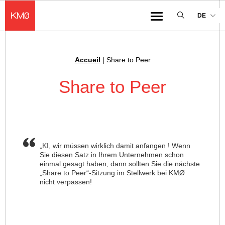
KMØ Lieu d'innovation dédié à la transformation digitale de l'industrie
DE
Menu
Accueil
|
Share to Peer
Ariadnefaden :
Share to Peer
„KI, wir müssen wirklich damit anfangen ! Wenn
Sie diesen Satz in Ihrem Unternehmen schon
einmal gesagt haben, dann sollten Sie die nächste
„Share to Peer“-Sitzung im Stellwerk bei KMØ
nicht verpassen!