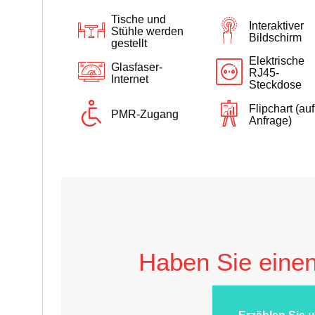
Tische und
Interaktiver
Stühle werden
Bildschirm
gestellt
Elektrische
Glasfaser-
RJ45-
Internet
Steckdose
Flipchart (auf
PMR-Zugang
Anfrage)
Haben Sie einen