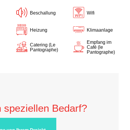
Beschallung
Wifi
Heizung
Klimaanlage
Empfang im
Catering (Le
Café (le
Pantographe)
Pantographe)
 speziellen Bedarf?