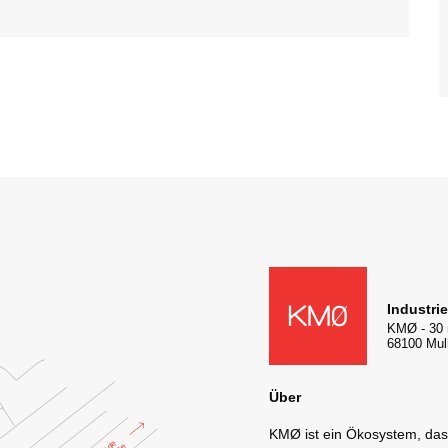
KMØ Lieu d'innovation dédié à
Industri
KMØ
-
30 
68100
Mul
Über
KMØ ist ein Ökosystem, da