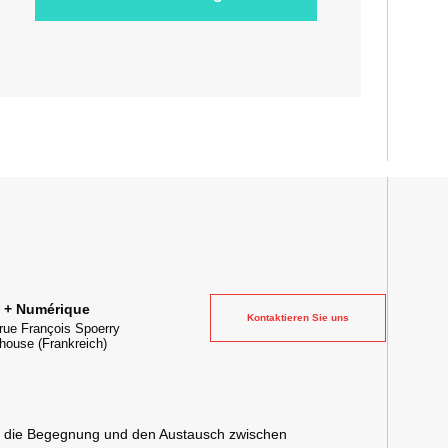
 la transformation digitale de l'industrie
e + Numérique
Kontaktieren Sie uns
rue François Spoerry
house
(Frankreich)
s die Begegnung und den Austausch zwischen